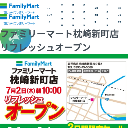
コ
Category
Information
企
商
店
採
ン
ニュー
加盟
お問
店舗情報
業
品
舗
用
テ
スリリ
者募
い合
情
情
検
情
ン
ース
集
わせ
Update:
2026.07.02
Category:
店舗情報
報
報
索
報
ファミリーマート枕崎新町店
ツ
へ
リフレッシュオープン
ス
キ
ッ
プ