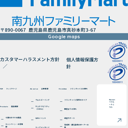
〒890-0067 鹿児島県鹿児島市真砂本町3-67
Google maps
カスタマーハラスメント方針
個人情報保護方
針
トップページ
企業情報
フランチャイズの案内
TOP
About us
Franchise
Recruit
ウェルビーイング
フランチャイズ契約のタイプ
リクル
ートこ
商品情報
サステナビリティ
Products
ちら
（SWGs）
開店までの流れ
今週のおすすめ商品
社内イベント
経営サポート
キャンペーン・お得情
宮崎県・鹿児島県のオーナーの
報
トップメッセージ
声