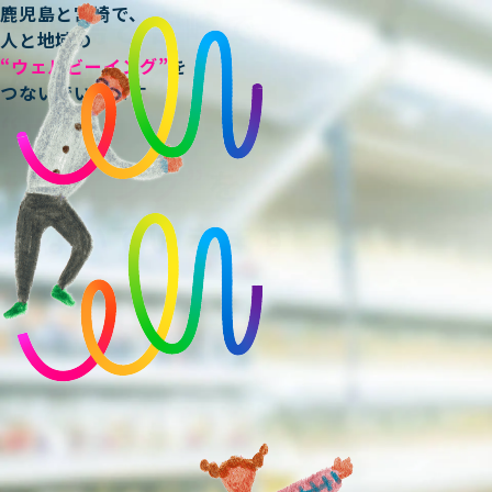
鹿児島と宮崎で、
鹿児島と宮崎で、
人と地域の
“ウェルビーイング”
を
人と地域の
つないでいきます
“ウェル
ビーイング”
を
つないでいきます